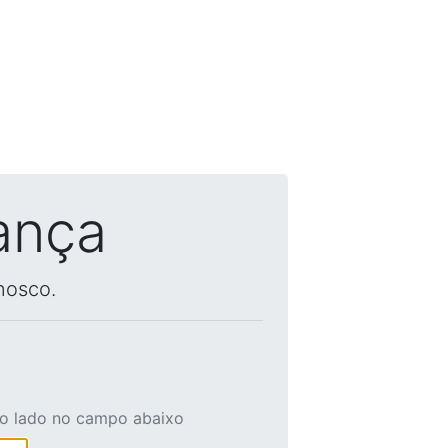
ança
nosco.
ao lado no campo abaixo