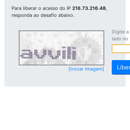
Para liberar o acesso
do IP
216.73.216.48
,
responda ao desafio abaixo.
Digite 
lado no
[trocar imagem]