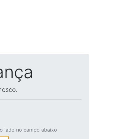
ança
nosco.
ao lado no campo abaixo