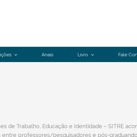
rições
Anais
Livro
Fale Co
ões de Trabalho, Educação e Identidade – SITRE acon
s entre professores/pesquisadores e pós-graduandos