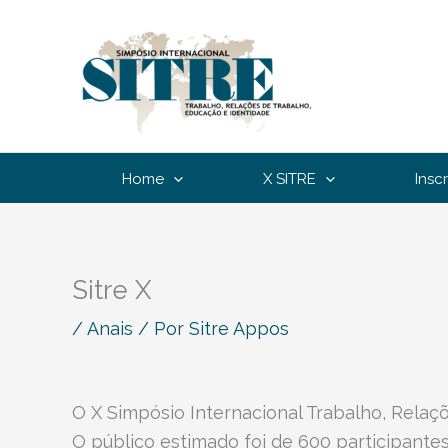
Ir
para
o
conteúdo
Home
X SITRE
Insc
Sitre X
/
Anais
/ Por
Sitre Appos
O X Simpósio Internacional Trabalho, Relaç
O público estimado foi de 600 participante