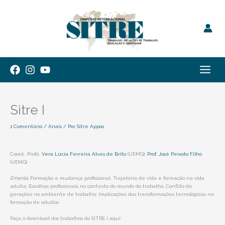
Ir
para
o
conteúdo
Sitre I
1 Comentário
/
Anais
/ Por
Sitre Appos
Coord.: Profa.
Vera Lúcia Ferreira Alves de Brito
(UEMG);
Prof. José Peixoto Filho
(UEMG)
Ementa
: Formação e mudança profissional; Trajetória de vida e formação na vida
adulta; Escolhas profissionais no contexto do mundo do trabalho; Conflito de
gerações no ambiente de trabalho; Implicações das transformações tecnológicas na
formação de adultos.
Faça o download dos trabalhos do SITRE I aqui: